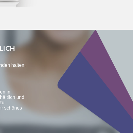
LICH
änden halten,
en in
hältlich und
zu
hr schönes